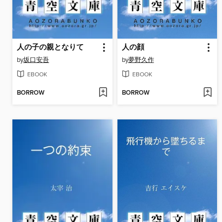
人の子の親となりて
人の顔
by
坂口安吾
by
夢野久作
EBOOK
EBOOK
BORROW
BORROW