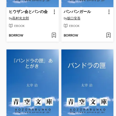
ヒウザン会とパンの会
パンパンガール
by
高村光太郎
by
坂口安吾
EBOOK
EBOOK
BORROW
BORROW