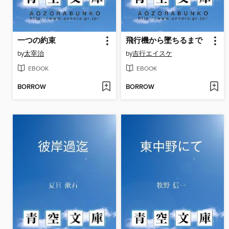
一つの約束
飛行機から墜ちるまで
by
太宰治
by
吉行エイスケ
EBOOK
EBOOK
BORROW
BORROW