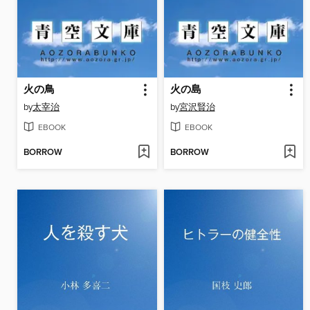
火の鳥
火の島
by
太宰治
by
宮沢賢治
EBOOK
EBOOK
BORROW
BORROW