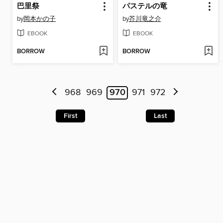
巴里祭
パステルの竜
by
岡本かの子
by
芥川竜之介
EBOOK
EBOOK
BORROW
BORROW
968
969
970
971
972
First
Last