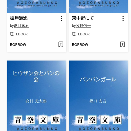
彼岸過迄
東中野にて
by
夏目漱石
by
牧野信一
EBOOK
EBOOK
BORROW
BORROW