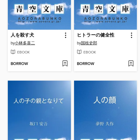
人を殺す犬
ヒトラーの健全性
by
小林多喜二
by
国枝史郎
EBOOK
EBOOK
BORROW
BORROW