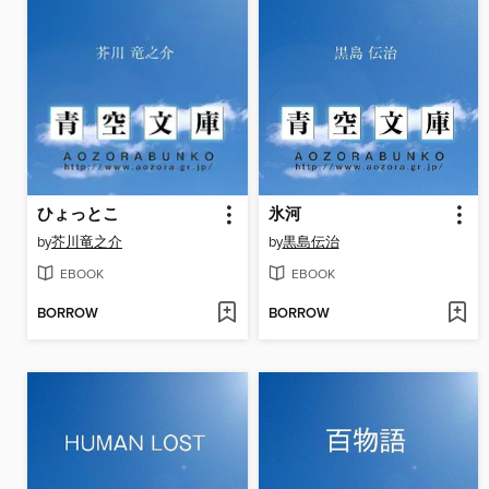
ひょっとこ
氷河
by
芥川竜之介
by
黒島伝治
EBOOK
EBOOK
BORROW
BORROW