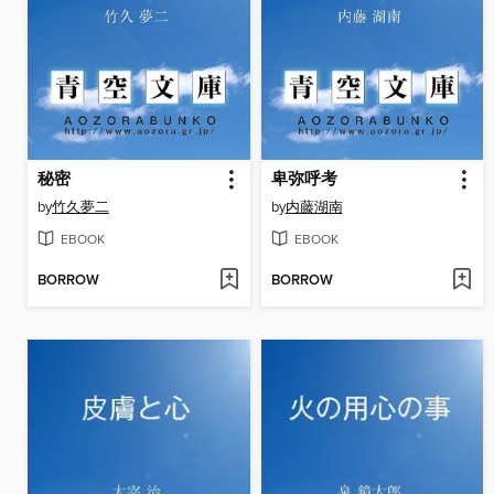
秘密
卑弥呼考
by
竹久夢二
by
内藤湖南
EBOOK
EBOOK
BORROW
BORROW