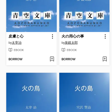
皮膚と心
火の用心の事
by
太宰治
by
泉鏡太郎
EBOOK
EBOOK
BORROW
BORROW