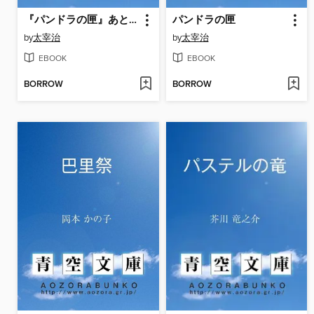
『パンドラの匣』あとがき
パンドラの匣
by
太宰治
by
太宰治
EBOOK
EBOOK
BORROW
BORROW